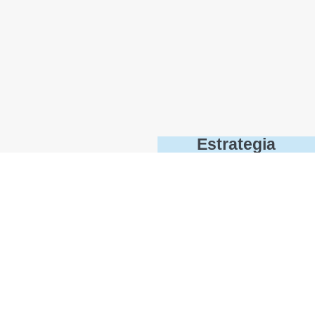
Estrategia
Pedagógica
Se proponen los
siguientes ítems como
lineamientos básicos de
la estrategia pedagógica:
Estrategia activa,
dinámica y vivencial,
Competencias,
Individualidad,
Desempeños de
comprensión, Refuerzos,