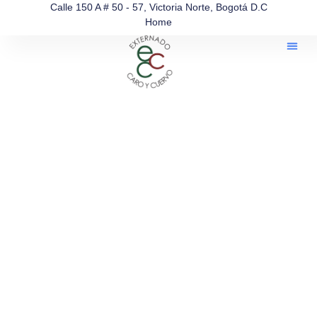
Ir
Calle 150 A # 50 - 57, Victoria Norte, Bogotá D.C
Home
al
contenido
Academia EC
Convivencia EC
Proceso D